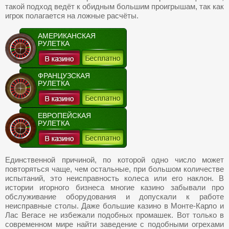
такой подход ведёт к обидным большим проигрышам, так как
игрок полагается на ложные расчёты.
АМЕРИКАНСКАЯ
РУЛЕТКА
ФРАНЦУЗСКАЯ
РУЛЕТКА
ЕВРОПЕЙСКАЯ
РУЛЕТКА
Единственной причиной, по которой одно число может
повторяться чаще, чем остальные, при большом количестве
испытаний, это неисправность колеса или его наклон. В
истории игорного бизнеса многие казино забывали про
обслуживание оборудования и допускали к работе
неисправные столы. Даже большие казино в Монте-Карло и
Лас Вегасе не избежали подобных промашек. Вот только в
современном мире найти заведение с подобными огрехами