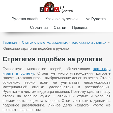
Рулетка онлайн
Казино с рулеткой
Live Рулетка
Стратегии
Статьи
Правила
Главная
»
Статьи о рулетке, азартных играх казино и ставках
»
Описание стратегии подобия в рулетке
Стратегия подобия на рулетке
Существует множество теорий, объясняющих
как надо
играть в рулетку
. Столь же много утверждений, которые
гласят, что такая игра – выбрасывание денег на ветер. Это, в
основном, верно, если не учитывать невозможность
материальной оценки удовольствия и расслабления.
Рулетка – в чистом виде игра везения. Поэтому сделать пару
ставок на зелёное сукно – отличный отдых и хорошая
возможность пощекотать нервы. Стоит ли тратить деньги на
подобное развлечение, личное дело каждого, кто-то же
прыгает с парашютом.