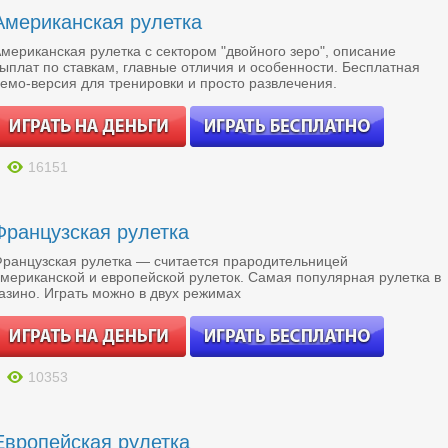
Американская рулетка
мериканская рулетка с сектором "двойного зеро", описание
ыплат по ставкам, главные отличия и особенности. Бесплатная
емо-версия для тренировки и просто развлечения.
16151
Французская рулетка
ранцузская рулетка — считается прародительницей
мериканской и европейской рулеток. Самая популярная рулетка в
азино. Играть можно в двух режимах
10353
Европейская рулетка