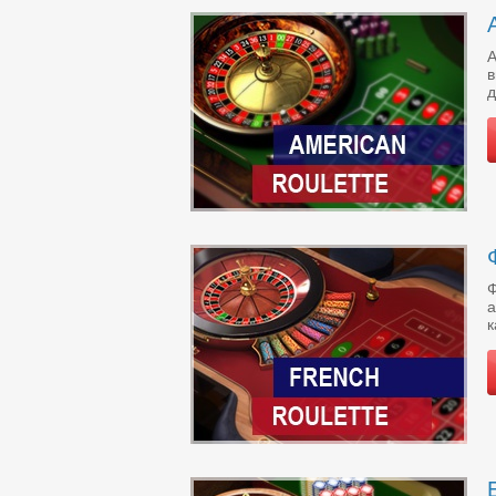
А
в
д
Ф
а
к