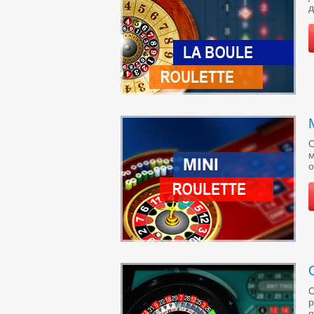
д
О
м
о
С
р
я