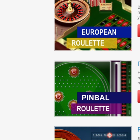
В
п
у
Н
п
п
Д