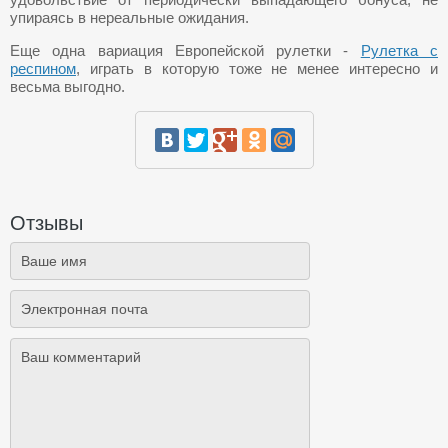
упираясь в нереальные ожидания.
Еще одна вариация Европейской рулетки -
Рулетка с
респином
, играть в которую тоже не менее интересно и
весьма выгодно.
Отзывы