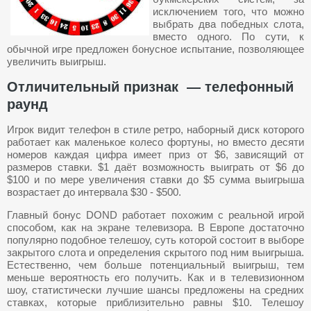
исключением того, что можно
выбрать два победных слота,
вместо одного. По сути, к
обычной игре предложен бонусное испытание, позволяющее
увеличить выигрыш.
Отличительный признак — телефонный
раунд
Игрок видит телефон в стиле ретро, наборный диск которого
работает как маленькое колесо фортуны, но вместо десяти
номеров каждая цифра имеет приз от $6, зависящий от
размеров ставки. $1 даёт возможность выиграть от $6 до
$100 и по мере увеличения ставки до $5 сумма выигрыша
возрастает до интервала $30 - $500.
Главный бонус DOND работает похожим с реальной игрой
способом, как на экране телевизора. В Европе достаточно
популярно подобное телешоу, суть которой состоит в выборе
закрытого слота и определения скрытого под ним выигрыша.
Естественно, чем больше потенциальный выигрыш, тем
меньше вероятность его получить. Как и в телевизионном
шоу, статистически лучшие шансы предложены на средних
ставках, которые приблизительно равны $10. Телешоу