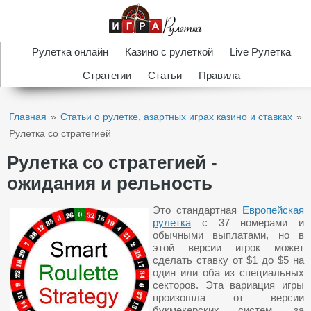
Рулетка онлайн
Казино с рулеткой
Live Рулетка
Стратегии
Статьи
Правила
Главная
»
Статьи о рулетке, азартных играх казино и ставках
»
Рулетка со стратегией
Рулетка со стратегией -
ожидания и рельность
Это стандартная
Европейская
рулетка
с 37 номерами и
обычными выплатами, но в
этой версии игрок может
сделать ставку от $1 до $5 на
один или оба из специальных
секторов. Эта вариация игры
произошла от версии
букмекерских систем, за