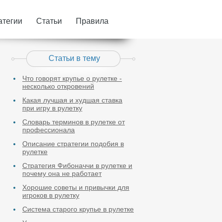
атегии
Статьи
Правила
Статьи в тему
Что говорят крупье о рулетке -
несколько откровений
Какая лучшая и худшая ставка
при игру в рулетку
Словарь терминов в рулетке от
профессионала
Описание стратегии подобия в
рулетке
Стратегия Фибоначчи в рулетке и
почему она не работает
Хорошие советы и привычки для
игроков в рулетку
Система старого крупье в рулетке