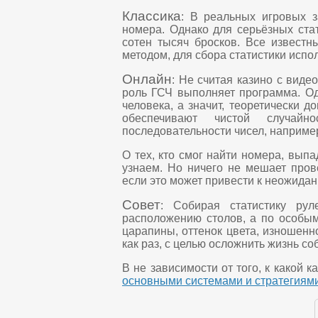
Классика
: В реальных игровых 
номера. Однако для серьёзных ста
сотен тысяч бросков. Все известн
методом, для сбора статистики испо
Онлайн
: Не считая казино с виде
роль ГСЧ выполняет программа. Од
человека, а значит, теоретически 
обеспечивают чистой случайн
последовательности чисел, наприме
О тех, кто смог найти номера, вып
узнаем. Но ничего не мешает пров
если это может привести к неожидан
Совет
: Собирая статистику рул
расположению столов, а по особым
царапины, оттенок цвета, изношенно
как раз, с целью осложнить жизнь с
В не зависимости от того, к какой 
основными системами и стратегиями