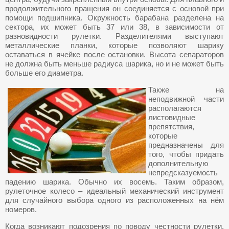
продолжительного вращения он соединяется с основой при
помощи подшипника. Окружность барабана разделена на
сектора, их может быть 37 или 38, в зависимости от
разновидности рулетки. Разделителями выступают
металлические планки, которые позволяют шарику
оставаться в ячейке после остановки. Высота сепараторов
не должна быть меньше радиуса шарика, но и не может быть
больше его диаметра.
Также на
неподвижной части
располагаются
листовидные
препятствия,
которые
предназначены для
того, чтобы придать
дополнительную
непредсказуемость
падению шарика. Обычно их восемь. Таким образом,
рулеточное колесо – идеальный механический инструмент
для случайного выбора одного из расположенных на нём
номеров.
Когда возникают подозрения по поводу честности рулетки,