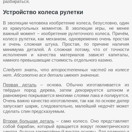
разбираться.
Устройство колеса рулетки
В эволюции человека изобретение колеса, безусловно, один
из краеугольных моментов. В эволюции игры, не менее
важный момент – изобретение рулеточного колеса. Причём,
колесо рулетки, как механизм, одновременно очень простая
и очень сложная штука. Простая, по причине наличия
минимума деталей. А сложная потому, что от точности
исполнения и качества материалов зависят капиталы,
намного превышающие стоимость отдельного казино.
Следует знать, что второстепенных частей на колесе
нет. Абсолютно все детали имеют значение.
Первая деталь
– основа. Обычно изготавливается из
твёрдых пород дерева, затем декорируется шпоном и
равномерно покрывается многими слоями лака и полируется.
Очень важно качество изготовления, так как по основе дилер
запускает шарик, следовательно, малейший недочёт может
сделать спин предсказуемым.
Вторая большая деталь
– само колесо. Оно представляет
собой барабан, который вращается вокруг геометрического
центра, будучи закреплённый внутри основы. Для плавного и