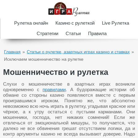
Рулетка онлайн
Казино с рулеткой
Live Рулетка
Стратегии
Статьи
Правила
Главная
»
Статьи о рулетке, азартных играх казино и ставках
»
Исключаем мошенничество на рулетке
Мошенничество и рулетка
Слухи о мошенничестве в азартных играх возникли
одновременно с
правилами
. А будоражащие истории об
обмане со стороны казино появляются вместе с первым
проигравшимся игроком. Понятно же, что абсолютно
невозможно всю ночь играть в рулетку, угадывая красное или
чёрное, а к утру остаться с пустыми карманами. Они
мошенники, господа, нет никаких сомнений! Если же
отвлечься от эмоциональной мишуры, то получается, что
далеко не все обвинения грешат отсутствием логики, да и
контр аргументы казино не всегда вызывают доверие. Надо