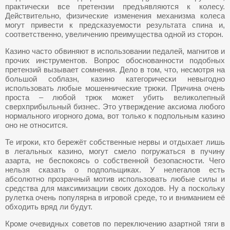
практически все претензии предъявляются к колесу.
Действительно, физические изменения механизма колеса
могут привести к предсказуемости результата спина и,
соответственно, увеличению преимущества одной из сторон.
Казино часто обвиняют в использовании педалей, магнитов и
прочих инструментов. Вопрос обоснованности подобных
претензий вызывает сомнения. Дело в том, что, несмотря на
большой соблазн, казино категорически невыгодно
использовать любые мошеннические трюки. Причина очень
проста – любой трюк может убить великолепный
сверхприбыльный бизнес. Это утверждение аксиома любого
нормального игорного дома, вот только к подпольным казино
оно не относится.
Те игроки, кто бережёт собственные нервы и отдыхает лишь
в легальных казино, могут смело погружаться в пучину
азарта, не беспокоясь о собственной безопасности. Чего
нельзя сказать о подпольщиках. У нелегалов есть
абсолютно прозрачный мотив использовать любые силы и
средства для максимизации своих доходов. Ну а поскольку
рулетка очень популярна в игровой среде, то и вниманием её
обходить вряд ли будут.
Кроме очевидных советов по переключению азартной тяги в