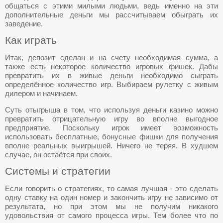
общаться с этими милыми людьми, ведь именно на эти
дополнительные деньги мы рассчитываем обыграть их
заведение.
Как играть
Итак, депозит сделан и на счету необходимая сумма, а
также есть некоторое количество игровых фишек. Дабы
превратить их в живые деньги необходимо сыграть
определённое количество игр. Выбираем рулетку с живым
дилером и начинаем.
Суть отыгрыша в том, что используя деньги казино можно
превратить отрицательную игру во вполне выгодное
предприятие. Поскольку игрок имеет возможность
использовать бесплатные, бонусные фишки для получения
вполне реальных выигрышей. Ничего не теряя. В худшем
случае, он остаётся при своих.
Системы и стратегии
Если говорить о стратегиях, то самая лучшая - это сделать
одну ставку на один номер и закончить игру не зависимо от
результата, но при этом мы не получим никакого
удовольствия от самого процесса игры. Тем более что по