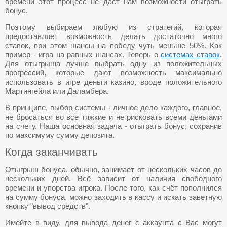
времени этот процесс не даст нам возможности отыграть
бонус.
Поэтому выбираем любую из стратегий, которая
предоставляет возможность делать достаточно много
ставок, при этом шансы на победу чуть меньше 50%. Как
пример - игра на равных шансах. Теперь о
системах ставок
.
Для отыгрыша лучше выбрать одну из положительных
прогрессий, которые дают возможность максимально
использовать в игре деньги казино, вроде положительного
Мартингейла или Даламбера.
В принципе, выбор системы - личное дело каждого, главное,
не бросаться во все тяжкие и не рисковать всеми деньгами
на счету. Наша основная задача - отыграть бонус, сохранив
по максимуму сумму депозита.
Когда заканчивать
Отыгрыш бонуса, обычно, занимает от нескольких часов до
нескольких дней. Всё зависит от наличия свободного
времени и упорства игрока. После того, как счёт пополнился
на сумму бонуса, можно заходить в кассу и искать заветную
кнопку "вывод средств".
Имейте в виду, для вывода денег с аккаунта с Вас могут