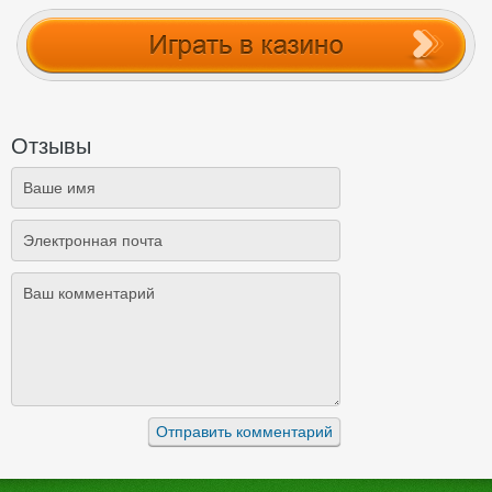
Отзывы