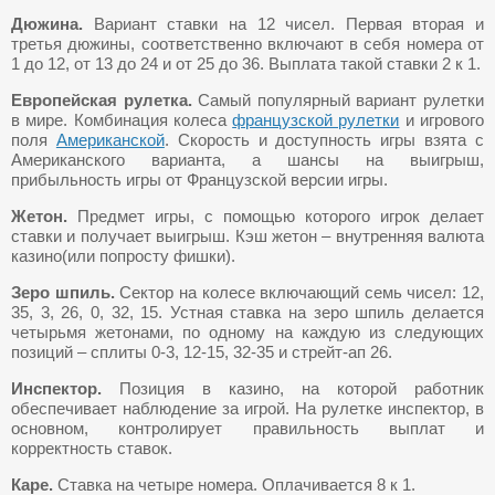
Дюжина.
Вариант ставки на 12 чисел. Первая вторая и
третья дюжины, соответственно включают в себя номера от
1 до 12, от 13 до 24 и от 25 до 36. Выплата такой ставки 2 к 1.
Европейская рулетка.
Самый популярный вариант рулетки
в мире. Комбинация колеса
французской рулетки
и игрового
поля
Американской
. Скорость и доступность игры взята с
Американского варианта, а шансы на выигрыш,
прибыльность игры от Французской версии игры.
Жетон.
Предмет игры, с помощью которого игрок делает
ставки и получает выигрыш. Кэш жетон – внутренняя валюта
казино(или попросту фишки).
Зеро шпиль.
Сектор на колесе включающий семь чисел: 12,
35, 3, 26, 0, 32, 15. Устная ставка на зеро шпиль делается
четырьмя жетонами, по одному на каждую из следующих
позиций – сплиты 0-3, 12-15, 32-35 и стрейт-ап 26.
Инспектор.
Позиция в казино, на которой работник
обеспечивает наблюдение за игрой. На рулетке инспектор, в
основном, контролирует правильность выплат и
корректность ставок.
Каре.
Ставка на четыре номера. Оплачивается 8 к 1.