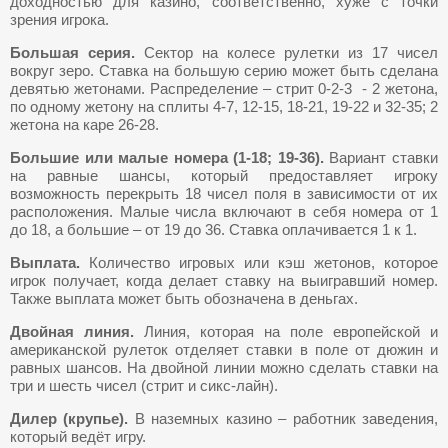
доходностью для казино, соответственно, хуже с точки
зрения игрока.
Большая серия.
Сектор на колесе рулетки из 17 чисел
вокруг зеро. Ставка на большую серию может быть сделана
девятью жетонами. Распределение – стрит 0-2-3 - 2 жетона,
по одному жетону на сплиты 4-7, 12-15, 18-21, 19-22 и 32-35; 2
жетона на каре 26-28.
Большие или малые номера (1-18; 19-36).
Вариант ставки
на равные шансы, который предоставляет игроку
возможность перекрыть 18 чисел поля в зависимости от их
расположения. Малые числа включают в себя номера от 1
до 18, а большие – от 19 до 36. Ставка оплачивается 1 к 1.
Выплата.
Количество игровых или кэш жетонов, которое
игрок получает, когда делает ставку на выигравший номер.
Также выплата может быть обозначена в деньгах.
Двойная линия.
Линия, которая на поле европейской и
американской рулеток отделяет ставки в поле от дюжин и
равных шансов. На двойной линии можно сделать ставки на
три и шесть чисел (стрит и сикс-лайн).
Дилер (крупье).
В наземных казино – работник заведения,
который ведёт игру.