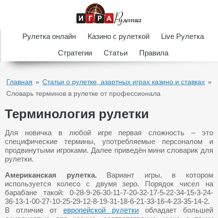
Рулетка онлайн
Казино с рулеткой
Live Рулетка
Стратегии
Статьи
Правила
Главная
»
Статьи о рулетке, азартных играх казино и ставках
»
Словарь терминов в рулетке от профессионала
Терминология рулетки
Для новичка в любой игре первая сложность – это
специфические термины, употребляемые персоналом и
продвинутыми игроками. Далее приведён мини словарик для
рулетки.
Американская рулетка.
Вариант игры, в котором
используется колесо с двумя зеро. Порядок чисел на
барабане такой: 0-28-9-26-30-11-7-20-32-17-5-22-34-15-3-24-
36-13-1-00-27-10-25-29-12-8-19-31-18-6-21-33-16-4-23-35-14-2.
В отличие от
европейской рулетки
обладает большей