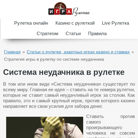
Рулетка онлайн
Казино с рулеткой
Live Рулетка
Стратегии
Статьи
Правила
Главная
»
Статьи о рулетке, азартных играх казино и ставках
»
Стратегия игры в рулетку по системе неудачника
Система неудачника в рулетке
В том или ином виде «Система неудачника» существует по
всему миру. Главная ее идея – ставить на те номера рулетки,
которые не ставит самый неудачливый игрок за столом. Как
правило, это и самый крупный игрок, против которого казино
направляет все свои усилия для забора денег.
Ставить против
самого
проигрывающего
человека не совсем