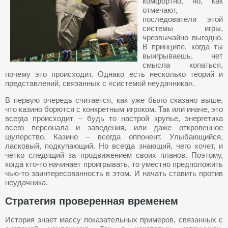
комфортно, но, как
отмечают,
последователи этой
системы игры,
чрезвычайно выгодно.
В принципе, когда ты
выигрываешь, нет
смысла копаться,
почему это происходит. Однако есть несколько теорий и
представлений, связанных с «системой неудачника».
В первую очередь считается, как уже было сказано выше,
что казино борются с конкретным игроком. Так или иначе, это
всегда происходит – будь то настрой крупье, энергетика
всего персонала и заведения, или даже откровенное
шулерство. Казино – всегда оппонент. Улыбающийся,
ласковый, подкупающий. Но всегда знающий, чего хочет, и
четко следящий за продвижением своих планов. Поэтому,
когда кто-то начинает проигрывать, то уместно предположить
чью-то заинтересованность в этом. И начать ставить против
неудачника.
Стратегия проверенная временем
История знает массу показательных примеров, связанных с