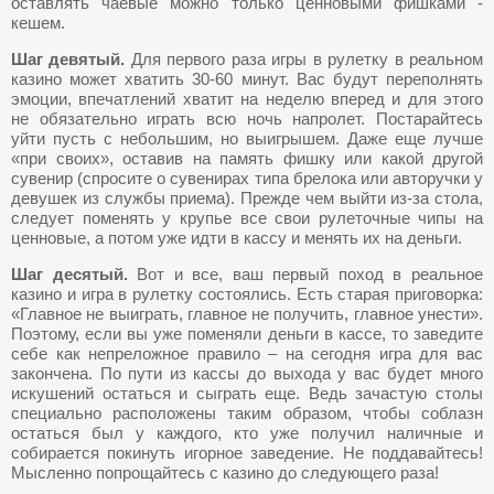
оставлять чаевые можно только ценновыми фишками -
кешем.
Шаг девятый.
Для первого раза игры в рулетку в реальном
казино может хватить 30-60 минут. Вас будут переполнять
эмоции, впечатлений хватит на неделю вперед и для этого
не обязательно играть всю ночь напролет. Постарайтесь
уйти пусть с небольшим, но выигрышем. Даже еще лучше
«при своих», оставив на память фишку или какой другой
сувенир (спросите о сувенирах типа брелока или авторучки у
девушек из службы приема). Прежде чем выйти из-за стола,
следует поменять у крупье все свои рулеточные чипы на
ценновые, а потом уже идти в кассу и менять их на деньги.
Шаг десятый.
Вот и все, ваш первый поход в реальное
казино и игра в рулетку состоялись. Есть старая приговорка:
«Главное не выиграть, главное не получить, главное унести».
Поэтому, если вы уже поменяли деньги в кассе, то заведите
себе как непреложное правило – на сегодня игра для вас
закончена. По пути из кассы до выхода у вас будет много
искушений остаться и сыграть еще. Ведь зачастую столы
специально расположены таким образом, чтобы соблазн
остаться был у каждого, кто уже получил наличные и
собирается покинуть игорное заведение. Не поддавайтесь!
Мысленно попрощайтесь с казино до следующего раза!